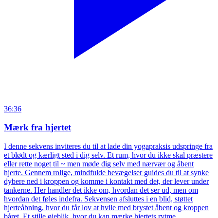
36:36
Mærk fra hjertet
I denne sekvens inviteres du til at lade din yogapraksis udspringe fra
et blødt og kærligt sted i dig selv. Et rum, hvor du ikke skal præstere
eller rette noget til ~ men møde dig selv med nærvær og åbent
hjerte. Gennem rolige, mindfulde bevægelser guides du til at synke
dybere ned i kroppen og komme i kontakt med det, der lever under
tankerne. Her handler det ikke om, hvordan det ser ud, men om
hvordan det føles indefra. Sekvensen afsluttes i en blid, støttet
hjerteåbning, hvor du får lov at hvile med brystet åbent og kroppen
båret. Et stille øjeblik, hvor du kan mærke hjertets rytme,