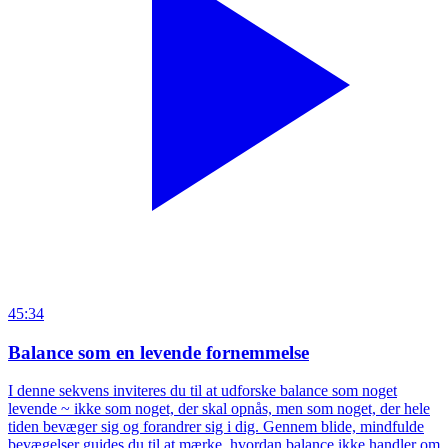
45:34
Balance som en levende fornemmelse
I denne sekvens inviteres du til at udforske balance som noget
levende ~ ikke som noget, der skal opnås, men som noget, der hele
tiden bevæger sig og forandrer sig i dig. Gennem blide, mindfulde
bevægelser guides du til at mærke, hvordan balance ikke handler om