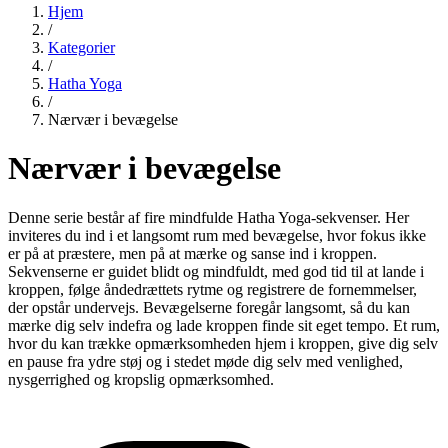
Hjem
/
Kategorier
/
Hatha Yoga
/
Nærvær i bevægelse
Nærvær i bevægelse
Denne serie består af fire mindfulde Hatha Yoga-sekvenser. Her
inviteres du ind i et langsomt rum med bevægelse, hvor fokus ikke
er på at præstere, men på at mærke og sanse ind i kroppen.
Sekvenserne er guidet blidt og mindfuldt, med god tid til at lande i
kroppen, følge åndedrættets rytme og registrere de fornemmelser,
der opstår undervejs. Bevægelserne foregår langsomt, så du kan
mærke dig selv indefra og lade kroppen finde sit eget tempo. Et rum,
hvor du kan trække opmærksomheden hjem i kroppen, give dig selv
en pause fra ydre støj og i stedet møde dig selv med venlighed,
nysgerrighed og kropslig opmærksomhed.