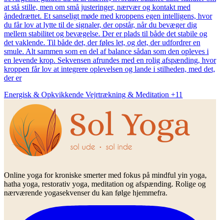
at stå stille, men om små justeringer, nærvær og kontakt med
åndedrættet. Et sanseligt møde med kroppens egen intelligens, hvor
du får lov at lytte til de signaler, der opstår, når du bevæger dig
mellem stabilitet og bevægelse. Der er plads til både det stabile og
det vaklende. Til både det, der føles let, og det, der udfordrer en
smule. Alt sammen som en del af balance sådan som den opleves i
en levende krop. Sekvensen afrundes med en rolig afspænding, hvor
kroppen får lov at integrere oplevelsen og lande i stilheden, med det,
der er
Energisk & Opkvikkende
Vejrtrækning & Meditation
+11
Online yoga for kroniske smerter med fokus på mindful yin yoga,
hatha yoga, restorativ yoga, meditation og afspænding. Rolige og
nærværende yogasekvenser du kan følge hjemmefra.