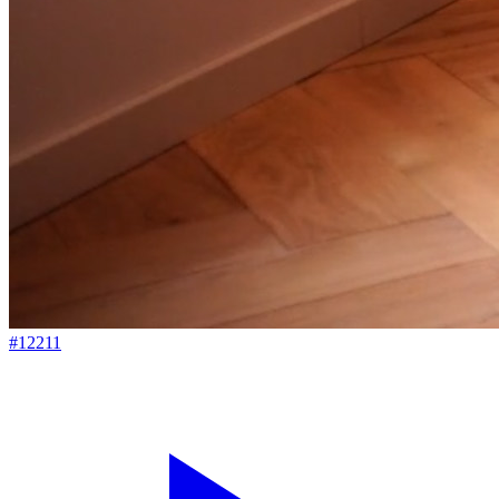
#12211