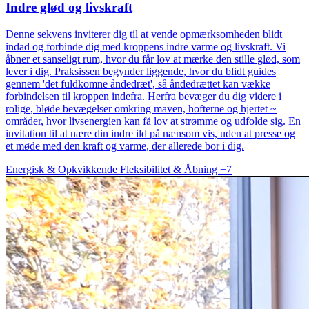
Indre glød og livskraft
Denne sekvens inviterer dig til at vende opmærksomheden blidt
indad og forbinde dig med kroppens indre varme og livskraft. Vi
åbner et sanseligt rum, hvor du får lov at mærke den stille glød, som
lever i dig. Praksissen begynder liggende, hvor du blidt guides
gennem 'det fuldkomne åndedræt', så åndedrættet kan vække
forbindelsen til kroppen indefra. Herfra bevæger du dig videre i
rolige, bløde bevægelser omkring maven, hofterne og hjertet ~
områder, hvor livsenergien kan få lov at strømme og udfolde sig. En
invitation til at nære din indre ild på nænsom vis, uden at presse og
et møde med den kraft og varme, der allerede bor i dig.
Energisk & Opkvikkende
Fleksibilitet & Åbning
+7