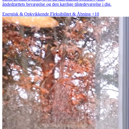
åndedrættets bevægelse og den kærlige tilstedeværelse i dig.
Energisk & Opkvikkende
Fleksibilitet & Åbning
+10