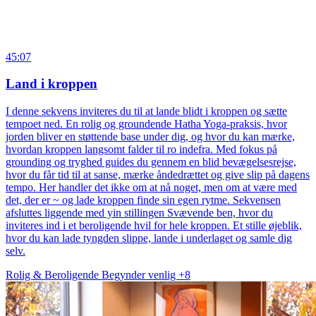
45:07
Land i kroppen
I denne sekvens inviteres du til at lande blidt i kroppen og sætte
tempoet ned. En rolig og groundende Hatha Yoga-praksis, hvor
jorden bliver en støttende base under dig, og hvor du kan mærke,
hvordan kroppen langsomt falder til ro indefra. Med fokus på
grounding og tryghed guides du gennem en blid bevægelsesrejse,
hvor du får tid til at sanse, mærke åndedrættet og give slip på dagens
tempo. Her handler det ikke om at nå noget, men om at være med
det, der er ~ og lade kroppen finde sin egen rytme. Sekvensen
afsluttes liggende med yin stillingen Svævende ben, hvor du
inviteres ind i et beroligende hvil for hele kroppen. Et stille øjeblik,
hvor du kan lade tyngden slippe, lande i underlaget og samle dig
selv.
Rolig & Beroligende
Begynder venlig
+8