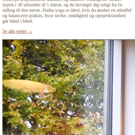
typisk i 30 sekunder til 1 minut, og du bevæger dig roligt fra én
stilling til den næste. Hatha yoga er ideel, hvis du ønsker en mindful
og balanceret praksis, hvor styrke, smidighed og opmærksomhed
går hånd i hånd.
Se alle serier →