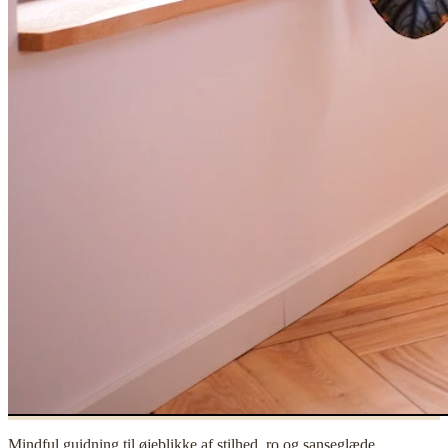
Mindful guidning til øjeblikke af stilhed, ro og sanseglæde