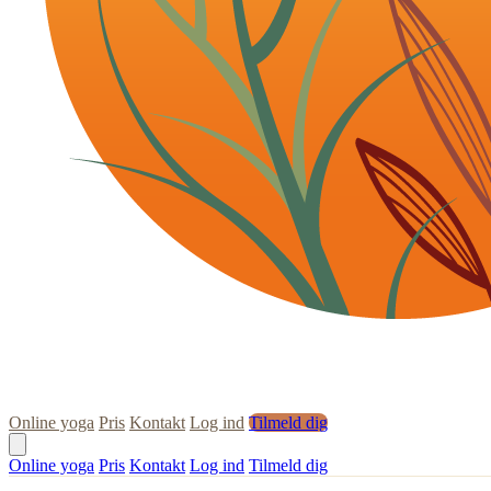
Online yoga
Pris
Kontakt
Log ind
Tilmeld dig
Online yoga
Pris
Kontakt
Log ind
Tilmeld dig