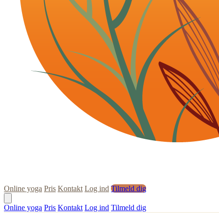
Online yoga
Pris
Kontakt
Log ind
Tilmeld dig
Online yoga
Pris
Kontakt
Log ind
Tilmeld dig